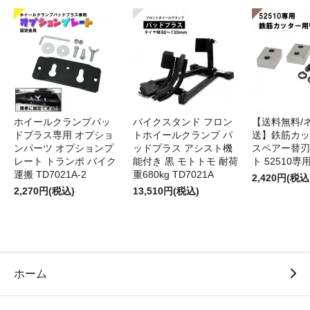
ホイールクランプパッ
バイクスタンド フロン
【送料無料/
ドプラス専用 オプショ
トホイールクランプ パ
送】鉄筋カッ
ンパーツ オプションプ
ッドプラス アシスト機
スペアー替刃
レート トランポ バイク
能付き 黒 モトトモ 耐荷
ト 52510専
運搬 TD7021A-2
重680kg TD7021A
2,420円(税込
2,270円(税込)
13,510円(税込)
ホーム