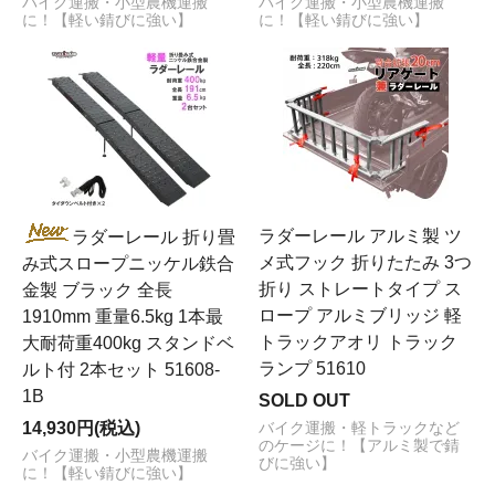
バイク運搬・小型農機運搬
バイク運搬・小型農機運搬
に！【軽い錆びに強い】
に！【軽い錆びに強い】
ラダーレール アルミ製 ツ
ラダーレール 折り畳
メ式フック 折りたたみ 3つ
み式スロープニッケル鉄合
折り ストレートタイプ ス
金製 ブラック 全長
ロープ アルミブリッジ 軽
1910mm 重量6.5kg 1本最
トラックアオリ トラック
大耐荷重400kg スタンドベ
ランプ 51610
ルト付 2本セット 51608-
1B
SOLD OUT
14,930円(税込)
バイク運搬・軽トラックなど
のケージに！【アルミ製で錆
バイク運搬・小型農機運搬
びに強い】
に！【軽い錆びに強い】