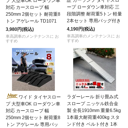
証 カーランプ タイヤスロ
プ 大型車OK ローダウン車
ープ ローダウン車対応 三
対応 カースロープ 幅
段階調整 耐荷重5トン 軽量
250mm 2個セット 耐荷重8
2本セット 専用バッグ付き
トン アゲレール TD1071
4,190円(税込)
3,980円(税込)
車高調車のメンテナンスに お
車高調車のメンテナンスに お
すすめ
すすめ
ラダーレール 折り畳み式
ワイド タイヤスロー
スロープ ニッケル鉄合金
プ 大型車OK ローダウン車
製 全長1910mm 重量6.5kg
対応 カースロープ 幅
1本最大耐荷重400kg スタ
250mm 2個セット 耐荷重8
ンド付き ベルト付き 1本
トン アゲレール 専用バッ