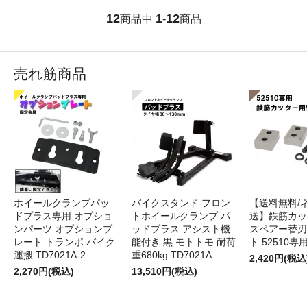
12
1
12
商品中
-
商品
売れ筋商品
ホイールクランプパッ
バイクスタンド フロン
【送料無料/
ドプラス専用 オプショ
トホイールクランプ パ
送】鉄筋カッ
ンパーツ オプションプ
ッドプラス アシスト機
スペアー替刃
レート トランポ バイク
能付き 黒 モトトモ 耐荷
ト 52510専
運搬 TD7021A-2
重680kg TD7021A
2,420円(税込
2,270円(税込)
13,510円(税込)