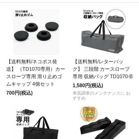
【送料無料/ネコポス発
【送料無料/レターパッ
送】 （TD1070専用）カー
ク】 三段階 カースロープ
スロープ専用 滑り止めゴ
専用 収納バッグ TD1070-B
ムキャップ 4個セット
1,580円(税込)
700円(税込)
車高調車のメンテナンスに お
すすめ