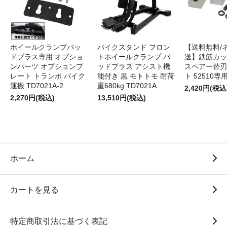
ホイールクランプパッ
バイクスタンド フロン
【送料無料/
ドプラス専用 オプショ
トホイールクランプ パ
送】鉄筋カッ
ンパーツ オプションプ
ッドプラス アシスト機
スペアー替刃
レート トランポ バイク
能付き 黒 モトトモ 耐荷
ト 52510専
運搬 TD7021A-2
重680kg TD7021A
2,420円(税込
2,270円(税込)
13,510円(税込)
ホーム
カートを見る
特定商取引法に基づく表記