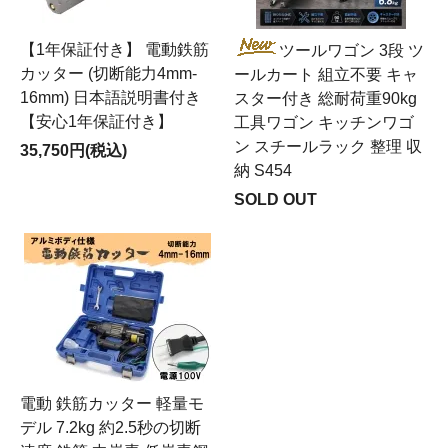
【1年保証付き】 電動鉄筋
ツールワゴン 3段 ツ
カッター (切断能力4mm-
ールカート 組立不要 キャ
16mm) 日本語説明書付き
スター付き 総耐荷重90kg
【安心1年保証付き】
工具ワゴン キッチンワゴ
ン スチールラック 整理 収
35,750円(税込)
納 S454
SOLD OUT
電動 鉄筋カッター 軽量モ
デル 7.2kg 約2.5秒の切断