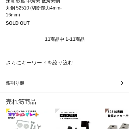
速度 鉄筋 中炭素 低炭素鋼
丸鋼 52510 (切断能力4mm-
16mm)
SOLD OUT
11
1
11
商品中
-
商品
さらにキーワードを絞り込む
薪割り機
売れ筋商品