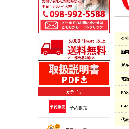
会社
顧問
所在
電話
カテゴリ
FA
E-Ma
予約販売
代表