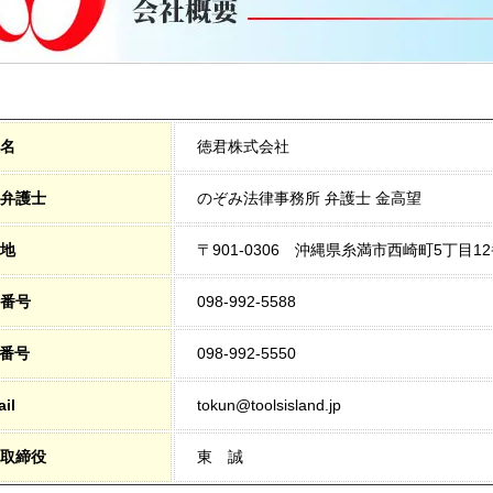
名
徳君株式会社
弁護士
のぞみ法律事務所 弁護士 金高望
地
〒901-0306 沖縄県糸満市西崎町5丁目12
番号
098-992-5588
X番号
098-992-5550
il
tokun@toolsisland.jp
取締役
東 誠