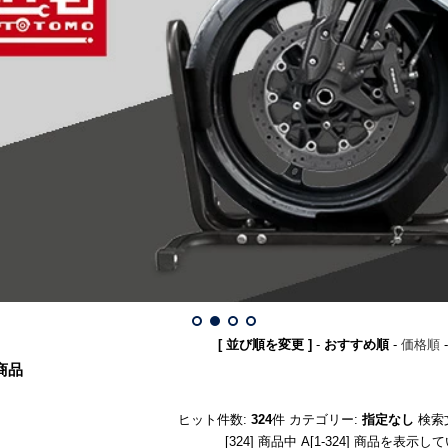
[ 並び順を変更 ]
-
おすすめ順
-
価格順
商品
ヒット件数:
324
件
カテゴリー:
指定なし
検索
[324] 商品中 A[1-324] 商品を表示し