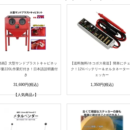
動画】大型サンドブラストキャビネッ
【送料無料/ネコポス発送】簡単にチ
容量220L作業灯付き！日本語説明書付
ク！12Vバッテリー＆オルタネーター
き
ェッカー
31,690円(税込)
1,350円(税込)
【人気商品♪】