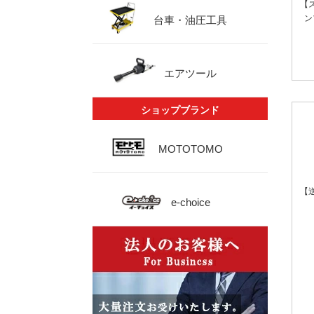
【
ン
台車・油圧工具
エアツール
ショップブランド
MOTOTOMO
【
e-choice