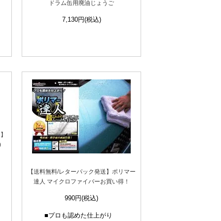
ドラム缶用廃油じょうご
7,130円(税込)
送】
)
【送料無料/レターパック発送】ポリマー
達人 マイクロファイバーお買い得！
990円(税込)
■プロも認めた仕上がり