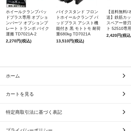
ホイールクランプパッ
バイクスタンド フロン
【送料無料/
ドプラス専用 オプショ
トホイールクランプ パ
送】鉄筋カッ
ンパーツ オプションプ
ッドプラス アシスト機
スペアー替刃
レート トランポ バイク
能付き 黒 モトトモ 耐荷
ト 52510専
運搬 TD7021A-2
重680kg TD7021A
2,420円(税込
2,270円(税込)
13,510円(税込)
ホーム
カートを見る
特定商取引法に基づく表記
プライバシーポリシー