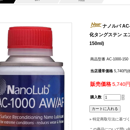
ナノルバ AC
化タングステン エ
150ml)
商品型番
AC-1000-150
当店通常価格
5,740円
販売価格
5,740
購入数
» 特定商取引法に基づく
この商品について問い