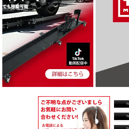
T
T
T