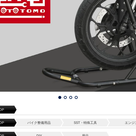
OP
OP
バイク整備用品
SST・特殊工具
エンジ
OP
DIY
用品