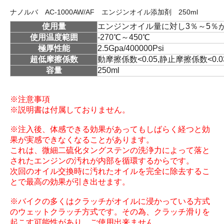
ナノルバ AC-1000AW/AF エンジンオイル添加剤 250ml
使用量
エンジンオイル量に対し3％～5％
使用温度範囲
-270℃～450℃
極厚性能
2.5Gpa/400000Psi
超低摩擦係数
動摩擦係数<0.05,静止摩擦係数<0.0
容量
250ml
※注意事項
※説明書は付属しておりません。
※注入後、体感できる効果があってもしばらく経つと効
果が実感できなくなることがあります。
これは、微細二硫化タングステンの洗浄力によって落と
されたエンジンの汚れが内部を循環するからです。
次回のオイル交換時に汚れたオイルを完全に除去するこ
とで最高の効果が引き出せます。
※バイクの多くはクラッチがオイルに浸かっている方式
のウェットクラッチ方式です。その為、クラッチ滑りを
起こす可能性があり、ご使用出来ません。