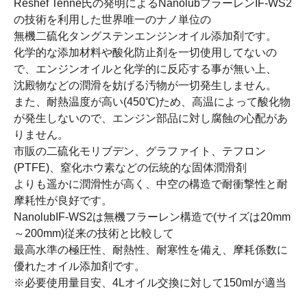
Reshef Tenne氏の発明によるNanolubフラーレンIF-WS2
の技術を利用した世界唯一のナノ単位の
無機二硫化タングステンエンジンオイル添加剤です。
化学的な添加材料や酸化防止剤を一切使用してないの
で、エンジンオイルと化学的に反応する事が無い上、
沈殿物などの潤滑を妨げる汚物が一切発生しません。
また、耐熱温度が高い(450℃)ため、高温によって酸化物
が発生しないので、エンジン部品に対し腐蝕の心配があ
りません。
市販の二硫化モリブデン、グラファイト、テフロン
(PTFE)、窒化ホウ素などの伝統的な固体潤滑剤
よりも遥かに潤滑性が高く、中空の構造で耐衝撃性と耐
摩耗性が良好です。
NanolubIF-WS2は無機フラーレン構造で(サイズは20mm
～200mm)従来の技術と比較して
最高水準の極圧性、耐熱性、耐寒性を備え、摩耗係数に
優れたオイル添加剤です。
※必要使用量目安、4Lオイル交換に対して150mlが適当