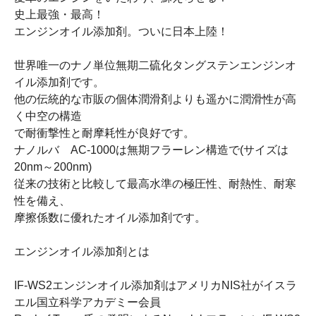
史上最強・最高！
エンジンオイル添加剤。ついに日本上陸！
世界唯一のナノ単位無期二硫化タングステンエンジンオ
イル添加剤です。
他の伝統的な市販の個体潤滑剤よりも遥かに潤滑性が高
く中空の構造
で耐衝撃性と耐摩耗性が良好です。
ナノルバ AC-1000は無期フラーレン構造で(サイズは
20nm～200nm)
従来の技術と比較して最高水準の極圧性、耐熱性、耐寒
性を備え、
摩擦係数に優れたオイル添加剤です。
エンジンオイル添加剤とは
IF-WS2エンジンオイル添加剤はアメリカNIS社がイスラ
エル国立科学アカデミー会員