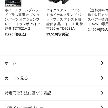
ホイールクランプパッ
バイクスタンド フロン
【送料無料/
ドプラス専用 オプショ
トホイールクランプ パ
送】鉄筋カッ
ンパーツ オプションプ
ッドプラス アシスト機
スペアー替刃
レート トランポ バイク
能付き 黒 モトトモ 耐荷
ト 52510専
運搬 TD7021A-2
重680kg TD7021A
2,420円(税込
2,270円(税込)
13,510円(税込)
ホーム
カートを見る
特定商取引法に基づく表記
プライバシーポリシー