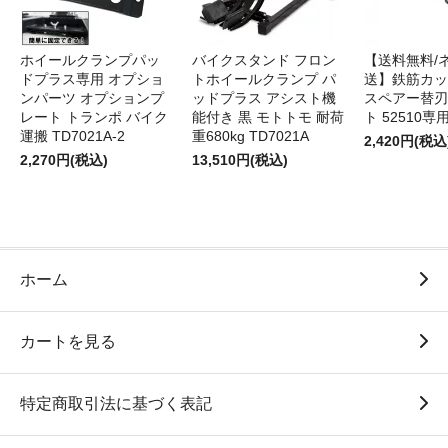
ホイールクランプパッ
バイクスタンド フロン
【送料無料/
ドプラス専用 オプショ
トホイールクランプ パ
送】鉄筋カッ
ンパーツ オプションプ
ッドプラス アシスト機
スペアー替刃
レート トランポ バイク
能付き 黒 モトトモ 耐荷
ト 52510専
運搬 TD7021A-2
重680kg TD7021A
2,420円(税込
2,270円(税込)
13,510円(税込)
ホーム
カートを見る
特定商取引法に基づく表記