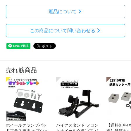
返品について
この商品について問い合わせる
売れ筋商品
ホイールクランプパッ
バイクスタンド フロン
【送料無料/
ドプラス専用 オプショ
トホイールクランプ パ
送】鉄筋カッ