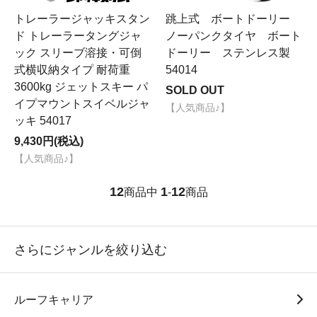
トレーラージャッキスタン
跳上式 ボートドーリー
ド トレーラータングジャ
ノーパンクタイヤ ボート
ック スリーブ溶接・可倒
ドーリー ステンレス製
式横収納タイプ 耐荷重
54014
3600kg ジェットスキー パ
SOLD OUT
イプマウントスイベルジャ
【人気商品♪】
ッキ 54017
9,430円(税込)
【人気商品♪】
12
1
12
商品中
-
商品
さらにジャンルを絞り込む
ルーフキャリア