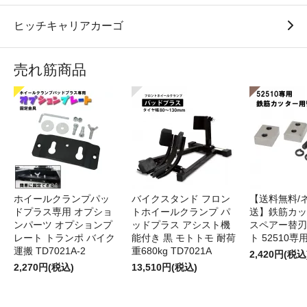
ヒッチキャリアカーゴ
売れ筋商品
ホイールクランプパッ
バイクスタンド フロン
【送料無料/
ドプラス専用 オプショ
トホイールクランプ パ
送】鉄筋カッ
ンパーツ オプションプ
ッドプラス アシスト機
スペアー替刃
レート トランポ バイク
能付き 黒 モトトモ 耐荷
ト 52510専
運搬 TD7021A-2
重680kg TD7021A
2,420円(税込
2,270円(税込)
13,510円(税込)