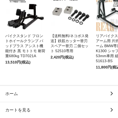
バイクスタンド フロン
【送料無料/ネコポス発
リアバイクス
トホイールクランプ パ
送】鉄筋カッター替刃
アーム用 片
ッドプラス アシスト機
スペアー替刃 二個セッ
ーム BMW専用
能付き 黒 モトトモ 耐荷
ト 52510専用
K1300 シャ
重680kg TD7021A
53mm車用 
2,420円(税込)
51613-BS
13,510円(税込)
11,800円(税
ホーム
カートを見る