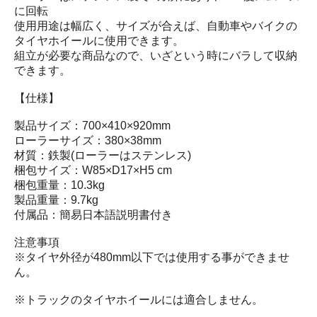
に回転
使用用途は幅広く、サイズが合えば、自動車やバイクの
タイヤホイールに使用できます。
組立が必要な商品なので、いざという時にバラして収納
できます。
【仕様】
製品サイズ：700×410×920mm
ローラーサイズ：380×38mm
材質：鉄製(ローラーはステンレス)
梱包サイズ：W85×D17×H5 cm
梱包重量：10.3kg
製品重量：9.7kg
付属品：簡易日本語説明書付き
注意事項
※タイヤ外径が480mm以下では使用する事ができませ
ん。
※トラックのタイヤホイールには適合しません。