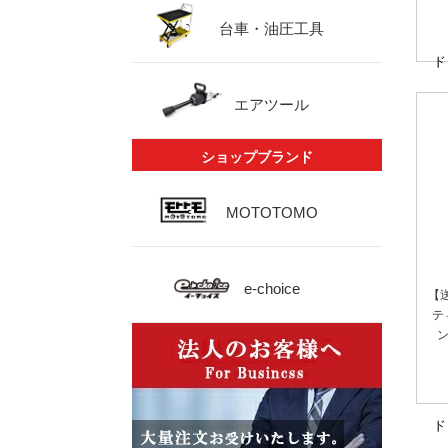
台車・油圧工具
ド
エアツール
ショップブランド
MOTOTOMO
e-choice
【
テ
ン
ド