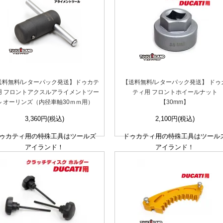
送料無料/レターパック発送】ドゥカテ
【送料無料/レターパック発送】 ドゥ
用 フロントアクスルアライメントツー
ティ用 フロントホイールナット
ル オーリンズ（内径車軸30ｍｍ用）
【30mm】
3,360円(税込)
2,100円(税込)
ゥカティ用の特殊工具はツールズ
ドゥカティ用の特殊工具はツール
アイランド！
アイランド！