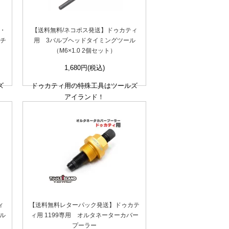
・
【送料無料/ネコポス発送】ドゥカティ
ッチ
用 3バルブヘッドタイミングツール
（M6×1.0 2個セット）
1,680円(税込)
ズ
ドゥカティ用の特殊工具はツールズ
アイランド！
ィ
【送料無料レターパック発送】ドゥカテ
ル
ィ用 1199専用 オルタネーターカバー
プーラー