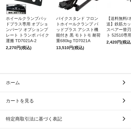
ホイールクランプパッ
バイクスタンド フロン
【送料無料/
ドプラス専用 オプショ
トホイールクランプ パ
送】鉄筋カッ
ンパーツ オプションプ
ッドプラス アシスト機
スペアー替刃
レート トランポ バイク
能付き 黒 モトトモ 耐荷
ト 52510専
運搬 TD7021A-2
重680kg TD7021A
2,420円(税込
2,270円(税込)
13,510円(税込)
ホーム
カートを見る
特定商取引法に基づく表記