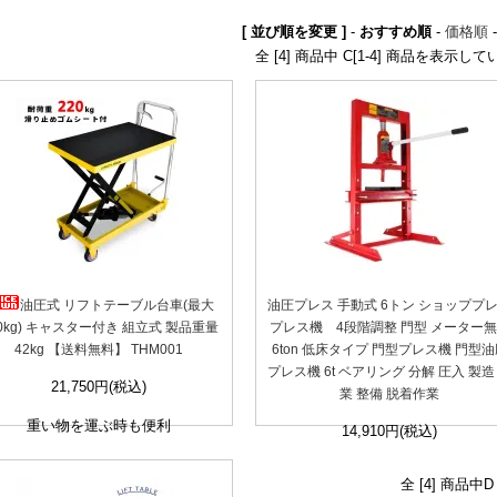
[ 並び順を変更 ]
-
おすすめ順
-
価格順
全 [4] 商品中 C[1-4] 商品を表示し
油圧式 リフトテーブル台車(最大
油圧プレス 手動式 6トン ショッププ
20kg) キャスター付き 組立式 製品重量
プレス機 4段階調整 門型 メーター
42kg 【送料無料】 THM001
6ton 低床タイプ 門型プレス機 門型油
プレス機 6t ベアリング 分解 圧入 製造
21,750円(税込)
業 整備 脱着作業
重い物を運ぶ時も便利
14,910円(税込)
全 [4] 商品中