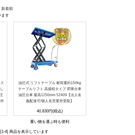
-
新着順
ています
レス
油圧式 リフトテーブル 耐荷重約150kg
無し
テーブルリフト 高揚程タイプ 昇降台車
圧
油圧台車 最高1250mm 52409【法人名
 作
義配達可/個人名営業所受取】
40,830円(税込)
重い物を運ぶ時も便利
D [1-4] 商品を表示しています