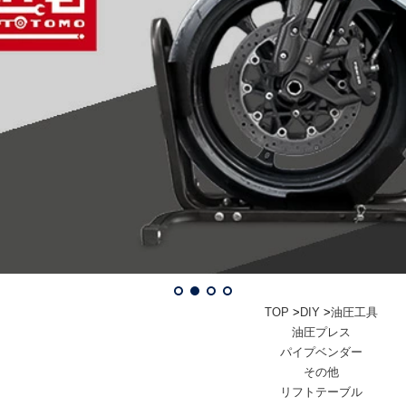
TOP
>
DIY
>
油圧工具
油圧プレス
パイプベンダー
その他
リフトテーブル