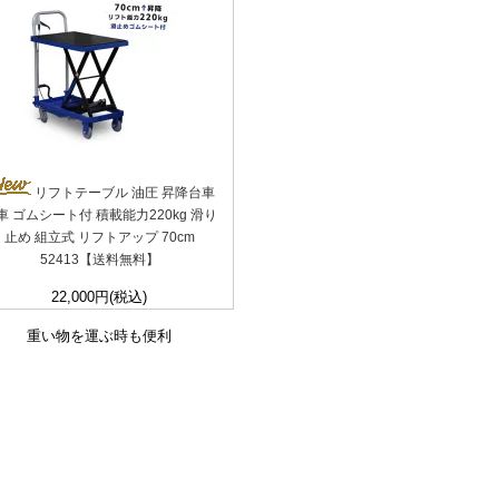
リフトテーブル 油圧 昇降台車
車 ゴムシート付 積載能力220kg 滑り
止め 組立式 リフトアップ 70cm
52413【送料無料】
22,000円(税込)
重い物を運ぶ時も便利