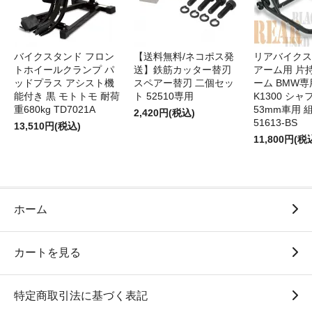
バイクスタンド フロン
【送料無料/ネコポス発
リアバイクス
トホイールクランプ パ
送】鉄筋カッター替刃
アーム用 片
ッドプラス アシスト機
スペアー替刃 二個セッ
ーム BMW専用
能付き 黒 モトトモ 耐荷
ト 52510専用
K1300 シャ
重680kg TD7021A
53mm車用 
2,420円(税込)
51613-BS
13,510円(税込)
11,800円(税
ホーム
カートを見る
特定商取引法に基づく表記