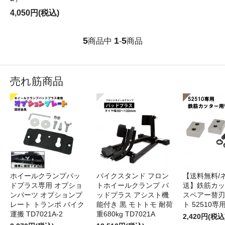
4,050円(税込)
5
1
5
商品中
-
商品
売れ筋商品
ホイールクランプパッ
バイクスタンド フロン
【送料無料/
ドプラス専用 オプショ
トホイールクランプ パ
送】鉄筋カッ
ンパーツ オプションプ
ッドプラス アシスト機
スペアー替刃
レート トランポ バイク
能付き 黒 モトトモ 耐荷
ト 52510専
運搬 TD7021A-2
重680kg TD7021A
2,420円(税込