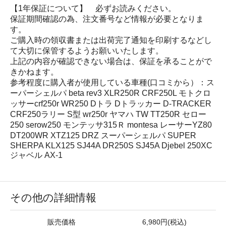
【1年保証について】 必ずお読みください。
保証期間確認の為、注文番号など情報が必要となりま
す。
ご購入時の領収書または出荷完了通知を印刷するなどし
て大切に保管するようお願いいたします。
上記の内容が確認できない場合は、保証を承ることがで
きかねます。
参考程度に購入者が使用している車種(口コミから）：ス
ーパーシェルパ beta rev3 XLR250R CRF250L モトクロ
ッサーcrf250r WR250 Dトラ Dトラッカー D-TRACKER
CRF250ラリー S型 wr250r ヤマハ TW TT250R セロー
250 serow250 モンテッサ315Ｒ montesa レーサーYZ80
DT200WR XTZ125 DRZ スーパーシェルパ SUPER
SHERPA KLX125 SJ44A DR250S SJ45A Djebel 250XC
ジャベル AX-1
その他の詳細情報
販売価格
6,980円(税込)