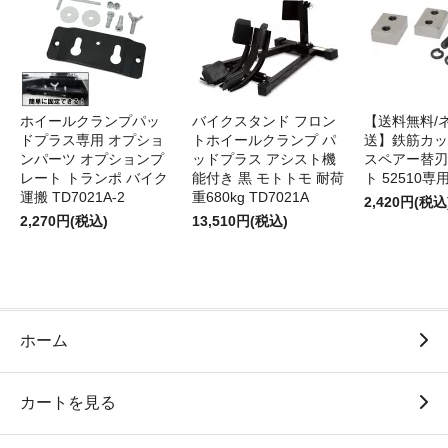
ホイールクランプパッ
バイクスタンド フロン
【送料無料/
ドプラス専用 オプショ
トホイールクランプ パ
送】鉄筋カッ
ンパーツ オプションプ
ッドプラス アシスト機
スペアー替刃
レート トランポ バイク
能付き 黒 モトトモ 耐荷
ト 52510専
運搬 TD7021A-2
重680kg TD7021A
2,420円(税込
2,270円(税込)
13,510円(税込)
ホーム
カートを見る