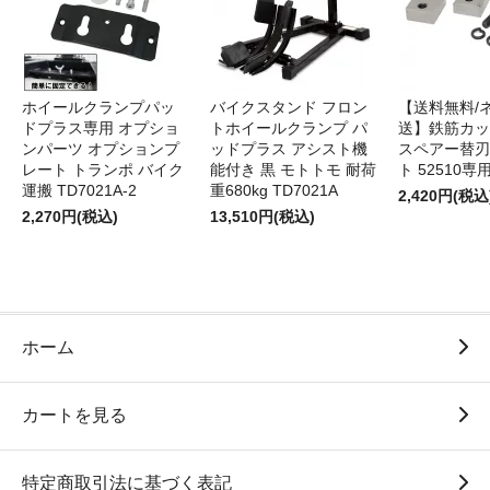
ホイールクランプパッ
バイクスタンド フロン
【送料無料/
ドプラス専用 オプショ
トホイールクランプ パ
送】鉄筋カッ
ンパーツ オプションプ
ッドプラス アシスト機
スペアー替刃
レート トランポ バイク
能付き 黒 モトトモ 耐荷
ト 52510専
運搬 TD7021A-2
重680kg TD7021A
2,420円(税込
2,270円(税込)
13,510円(税込)
ホーム
カートを見る
特定商取引法に基づく表記