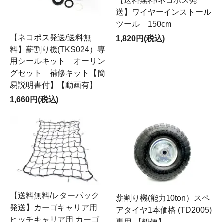
【送料無料/ネコポス発
送】ワイヤーインストール
ツール 150cm
【ネコポス発送/送料無
1,820円(税込)
料】薪割り機(TKS024）専
用シールキット オーリン
グセット 補修キット【簡
易説明書付】【動画有】
1,660円(税込)
【送料無料/レターパック
薪割り機(能力10ton）スペ
発送】カーゴキャリア用
アタイヤ1本価格 (TD2005)
ヒッチキャリア用 カーゴ
専用 【船便】