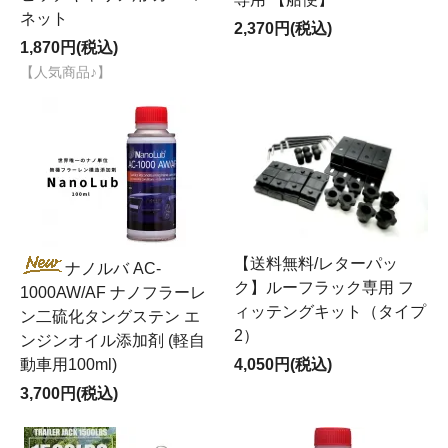
ネット
2,370円(税込)
1,870円(税込)
【人気商品♪】
【送料無料/レターパッ
ナノルバ AC-
ク】ルーフラック専用 フ
1000AW/AF ナノフラーレ
ィッテングキット（タイプ
ン二硫化タングステン エ
2）
ンジンオイル添加剤 (軽自
4,050円(税込)
動車用100ml)
3,700円(税込)